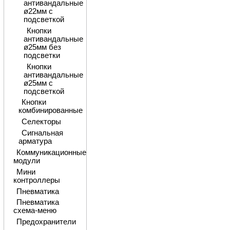
антивандальные
ø22мм с
подсветкой
Кнопки
антивандальные
ø25мм без
подсветки
Кнопки
антивандальные
ø25мм с
подсветкой
Кнопки
комбинированные
Селекторы
Сигнальная
арматура
Коммуникационные
модули
Мини
контроллеры
Пневматика
Пневматика
схема-меню
Предохранители