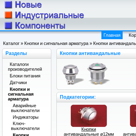
Главная
Ко
Каталог
»
Кнопки и сигнальная арматура
» Кнопки антивандал
Разделы
Кнопки антивандальные
Каталоги
производителей
Блоки питания
Датчики
Кнопки и
сигнальная
Подкатегории:
арматура
Аварийные
выключатели
Индикаторы
Ключ-
выключатели
Кнопки
антивандальные ø12мм
антив
Кнопки