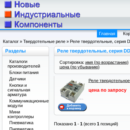
Главная
Ко
Каталог
»
Твердотельные реле
» Реле твердотельные, серия 
Разделы
Реле твердотельные, серия DD
Каталоги
Сортировка:
имя (по возрастанию)
производителей
цена (по убыванию)
Блоки питания
Датчики
Реле твердотельно
Кнопки и
цена по запросу
сигнальная
арматура
Коммуникационные
модули
Мини
контроллеры
Пневматика
Показано
1
-
1
(всего
1
позиций)
Пневматика