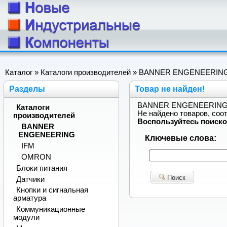
Каталог
»
Каталоги производителей
» BANNER ENGENEERIN
Разделы
Товар не найден!
BANNER ENGENEERIN
Каталоги
Не найдено товаров, со
производителей
Воспользуйтесь поиско
BANNER
ENGENEERING
Ключевые слова:
IFM
OMRON
Блоки питания
Поиск
Датчики
Кнопки и сигнальная
арматура
Коммуникационные
модули