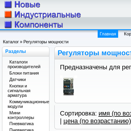
Главная
Ко
Каталог
» Регуляторы мощности
Разделы
Регуляторы мощнос
Каталоги
Предназначены для рег
производителей
Блоки питания
Датчики
Кнопки и
сигнальная
арматура
Коммуникационные
модули
Сортировка:
имя (по во
Мини
контроллеры
|
цена (по возрастанию)
Пневматика
Пневматика